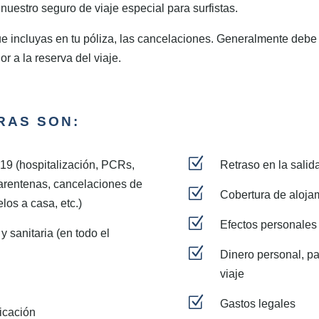
nuestro seguro de viaje especial para surfistas.
incluyas en tu póliza, las cancelaciones. Generalmente debe c
r a la reserva del viaje.
RAS SON:
Z
19 (hospitalización, PCRs,
Retraso en la salid
arentenas, cancelaciones de
Z
Cobertura de aloja
los a casa, etc.)
Z
Efectos personales
y sanitaria (en todo el
Z
Dinero personal, p
viaje
Z
Gastos legales
icación