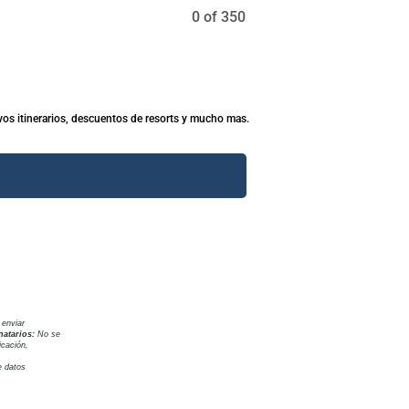
0 of 350
vos itinerarios, descuentos de resorts y mucho mas.
 enviar
natarios:
No se
icación,
e datos