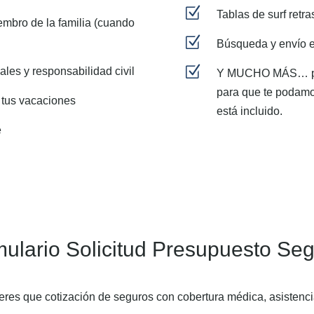
Z
Tablas de surf retra
embro de la familia (cuando
Z
Búsqueda y envío e
Z
les y responsabilidad civil
Y MUCHO MÁS… pí
para que te podamo
 tus vacaciones
está incluido.
e
ulario Solicitud Presupuesto Se
ieres que cotización de seguros con cobertura médica, asistenci