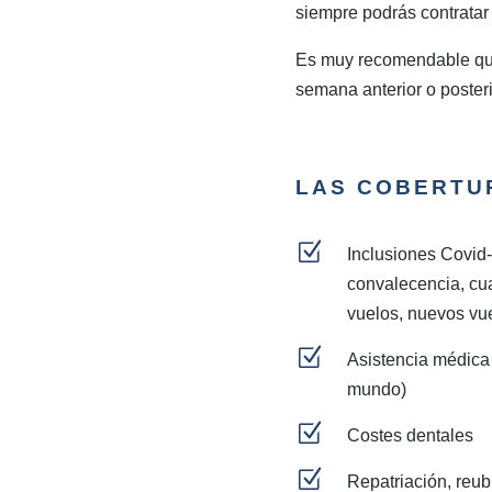
siempre podrás contratar 
Es muy recomendable que 
semana anterior o posterio
LAS COBERTU
Z
Inclusiones Covid-
convalecencia, cu
vuelos, nuevos vue
Z
Asistencia médica 
mundo)
Z
Costes dentales
Z
Repatriación, reub