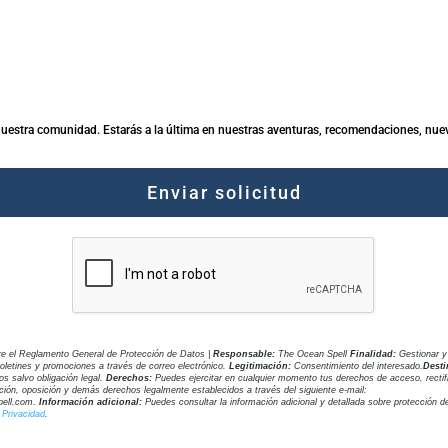
nuestra comunidad. Estarás a la última en nuestras aventuras, recomendaciones, nue
Enviar solicitud
re el Reglamento General de Protección de Datos
|
Responsable:
The Ocean Spell
Finalidad:
Gestionar y
oletines y promociones a través de correo electrónico.
Legitimación:
Consentimiento del interesado.
Desti
os salvo obligación legal.
Derechos:
Puedes ejercitar en cualquier momento tus derechos de acceso, rectif
ación, oposición y demás derechos legalmente establecidos a través del siguiente e-mail:
pell.com.
Información adicional:
Puedes consultar la información adicional y detallada sobre protección d
 Privacidad
.